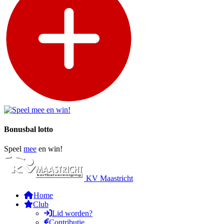
Bonusbal lotto
Speel
mee
en win!
KV Maastricht
Home
Club
Lid worden?
Contributie